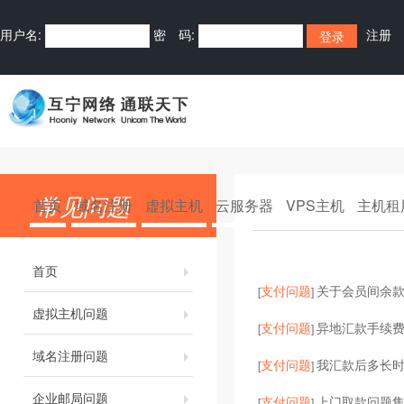
用户名:
密 码:
注册
常见问题
首页
域名注册
虚拟主机
云服务器
VPS主机
主机租
首页
支付问题
关于会员间余
[
]
虚拟主机问题
支付问题
异地汇款手续
[
]
域名注册问题
支付问题
我汇款后多长
[
]
企业邮局问题
支付问题
上门取款问题
[
]