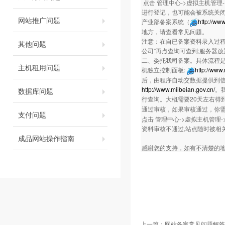
点击 管理中心->虚拟主机管理
进行登记，也可能会被系统关闭
网站推广问题
产业部备案系统（
http://ww
地方，请查看常见问题。
注意：在自已备案资料录入过程
其他问题
公司”再点查询可查到;服务器
二、委托我司备案。具体流程是：
主机租用问题
机独立控制面板:
http://www
后，由程序自动交数据提供到
http://www.miibeian.gov.cn/
。
数据库问题
行查询。大概需要20天左右得
通过审核，如果审核通过，你
支付问题
点击 管理中心->虚拟主机管理
资料审核不通过,站点随时被相
成品网站操作指南
感谢您的支持，如有不清楚的地方，欢迎
上一篇：
网站备案常见问题解答