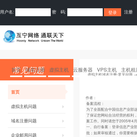
用户名:
密 码:
注册
常见问题
首页
域名注册
虚拟主机
云服务器
VPS主机
主机租
虚拟主机域名注册-常见问题
首页
作者：
备案流程：
虚拟主机问题
为了全面配合中国信息产业部
了保证您网站合法经营的权利
域名注册问题
案工作。同时请您于2005年
一、自行备案：登录信息产业
批；如果审核通过，你需要根
企业邮局问题