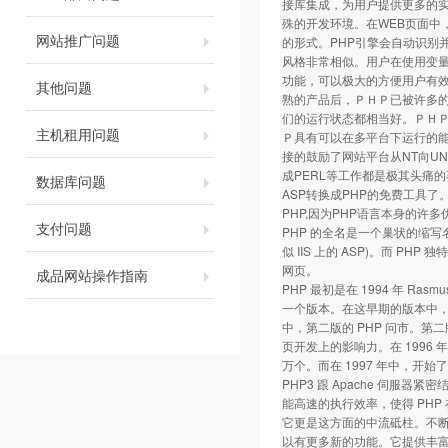
接库集成，为用户提供更多的实
殊的开发环境。在WEB页面中，所
网站推广问题
的形式。PHP引擎会自动识别并
风格非常相似。用户在使用变量
功能，可以极大的方便用户有效组
其他问题
熟的产品后，ＰＨＰ已被许多
们的运行状态都相当好。ＰＨ
主机租用问题
Ｐ具有可以在多平台下运行的能力
接的鼓励了网站平台从NT向UN
成PERL等工作都是极其头痛
数据库问题
ASP转换成PHP的免费工具
PHP,因为PHP语言本身的
支付问题
PHP 的全名是一个巢状的缩写名称，"
似 IIS 上的 ASP)。而 PHP
网页。
成品网站操作指南
PHP 最初是在 1994 年 Rasmus
一个版本。在这早期的版本中，
中，第二版的 PHP 问市。第二版定名
页开发上的影响力。在 1996 年底
万个。而在 1997 年中，开始了第
PHP3 跟 Apache 伺
能高速的执行效率，使得 PHP 在
它更是这方面的中流砥柱。不断地有
以有更多新的功能。它提供丰