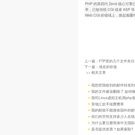
PHP 的第四代 Zend 核
率，已较传统 CGI 或者 A
Web CGI 的领域上，掀起巅
上一篇：
FTP里的几个文件夹
下一篇：
域名的价值
>> 相关文章
我想把我收到的邮件转发到我
我的文件被误删除了,如何
我司Linux虚拟主机用ph
异地汇款手续费费率
我的邮箱不能接收国外的邮
你们的空间支持多少人在线
为什么要注册简体中文国际
是否提供发票？如果索取?