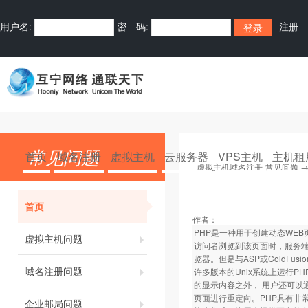
用户名:
密 码:
注册
常见问题
首页
域名注册
虚拟主机
云服务器
VPS主机
主机租
虚拟主机域名注册-常见问题
首页
作者：
PHP是一种用于创建动态WEB页
虚拟主机问题
访问者浏览到该页面时，服务端
览器。但是与ASP或ColdFu
域名注册问题
许多版本的Unix系统上运行P
的显示内容之外， 用户还可以通
页面进行重定向。PHP具有非
企业邮局问题