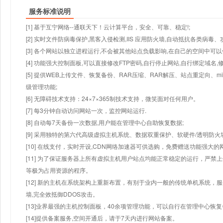
服务标准说明
[1] 基于互宁网络--通联天下！云计算平台，安全、可靠、稳定!;
[2] 实时文件防病毒保护,黑客入侵检测,IIS 应用防火墙,自动抵抗各类病毒、
[3] 各个网站以独立进程运行,不会被其他站点负载影响,在自己的空间中可以使用
[4] 功能强大控制面板,可以直接修改FTP密码,自行停止网站,自行绑定域名,
[5] 提供WEB上传文件、恢复备份、RAR压缩、RAR解压、站点重定向
级管理功能;
[6] 无障碍技术支持：24×7×365制技术支持，微笑面对任何用户。
[7] 每3分钟自动访问网站一次，监控网站运行.
[8] 自动每7天备份一次数据,用户能在管理中心自助恢复数据;
[9] 采用独特的第六代高级虚拟主机系统、数据双重保护、软硬件/透明防火
[10] 在线支付，实时开设,CDN网络加速器可供选购，免费赠送功能强大
[11] 为了保证服务器上所有虚拟主机用户站点均能正常稳定的运行，严禁上
等极为占用资源的程序。
[12] 新的主机在系统架构上重新布置，有别于业内一般的传统单机系统，
墙,完全效抵御DDOS攻击。
[13]业界最强的主机控制面板，40余项管理功能，可以自行在管理中心恢
[14]提供备案服务,空间开通后，请于7天内进行网站备案。