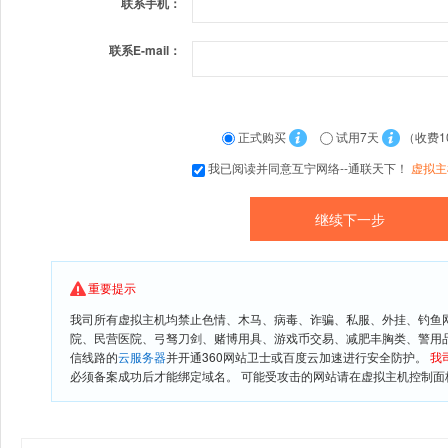
联系手机：
联系E-mail：
正式购买
试用7天
（收费1
我已阅读并同意互宁网络--通联天下！
虚拟主
重要提示
我司所有虚拟主机均禁止色情、木马、病毒、诈骗、私服、外挂、钓鱼
院、民营医院、弓驽刀剑、赌博用具、游戏币交易、减肥丰胸类、警用
信线路的
云服务器
并开通360网站卫士或百度云加速进行安全防护。
我
必须备案成功后才能绑定域名。 可能受攻击的网站请在虚拟主机控制面板