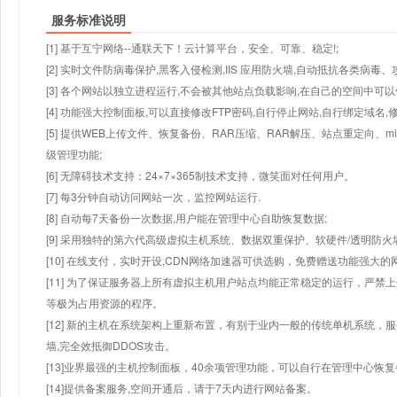
服务标准说明
[1] 基于互宁网络--通联天下！云计算平台，安全、可靠、稳定!;
[2] 实时文件防病毒保护,黑客入侵检测,IIS 应用防火墙,自动抵抗各类病毒、
[3] 各个网站以独立进程运行,不会被其他站点负载影响,在自己的空间中可以使用
[4] 功能强大控制面板,可以直接修改FTP密码,自行停止网站,自行绑定域名,
[5] 提供WEB上传文件、恢复备份、RAR压缩、RAR解压、站点重定向
级管理功能;
[6] 无障碍技术支持：24×7×365制技术支持，微笑面对任何用户。
[7] 每3分钟自动访问网站一次，监控网站运行.
[8] 自动每7天备份一次数据,用户能在管理中心自助恢复数据;
[9] 采用独特的第六代高级虚拟主机系统、数据双重保护、软硬件/透明防火
[10] 在线支付，实时开设,CDN网络加速器可供选购，免费赠送功能强大
[11] 为了保证服务器上所有虚拟主机用户站点均能正常稳定的运行，严禁上
等极为占用资源的程序。
[12] 新的主机在系统架构上重新布置，有别于业内一般的传统单机系统，
墙,完全效抵御DDOS攻击。
[13]业界最强的主机控制面板，40余项管理功能，可以自行在管理中心恢
[14]提供备案服务,空间开通后，请于7天内进行网站备案。