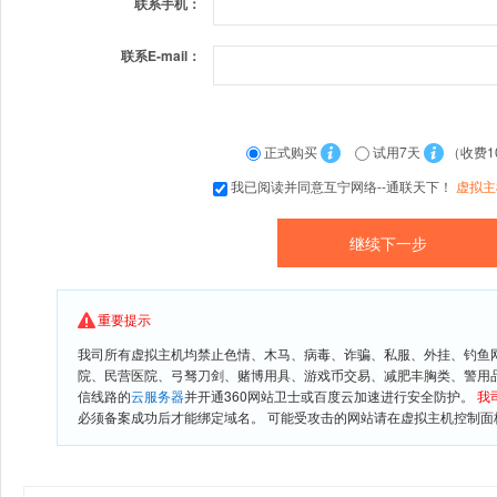
联系手机：
联系E-mail：
正式购买
试用7天
（收费1
我已阅读并同意互宁网络--通联天下！
虚拟主
重要提示
我司所有虚拟主机均禁止色情、木马、病毒、诈骗、私服、外挂、钓鱼
院、民营医院、弓驽刀剑、赌博用具、游戏币交易、减肥丰胸类、警用
信线路的
云服务器
并开通360网站卫士或百度云加速进行安全防护。
我
必须备案成功后才能绑定域名。 可能受攻击的网站请在虚拟主机控制面板