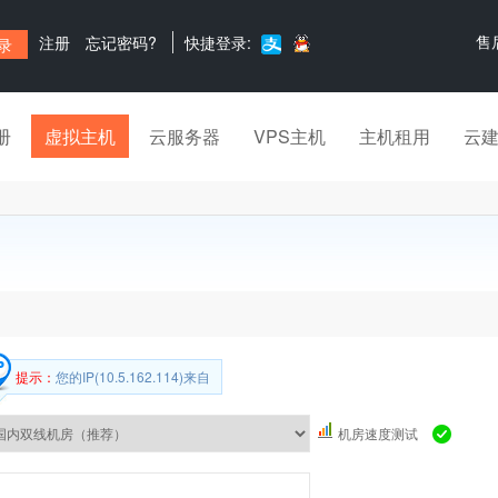
售
注册
忘记密码?
快捷登录:
册
虚拟主机
云服务器
VPS主机
主机租用
云
提示：
您的IP(10.5.162.114)来自
机房速度测试