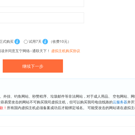
正式购买
试用7天
（收费10元）
阅读并同意互宁网络--通联天下！
虚拟主机购买协议
、外挂、钓鱼网站、秒赞程序、垃圾邮件等非法网站，对于成人用品、 空包网站、
险容易受攻击的网站不可购买我司虚拟主机，但可以购买我司电信线路的
云服务器
并开
款！
所有国内虚拟主机必须备案成功后才能绑定域名。 可能受攻击的网站请在虚拟主机