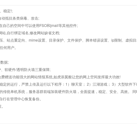
、稳定!;
墙,自动抵抗各类病毒、攻击;
在自己的空间中可以使用FSO和jmail等其他控件;
止网站,自行绑定域名,修改网站缺省文档;
AR解压、站点重定向、mime设置、目录保护、文件保护、脚本错误设置、ip限制、虚拟
对任何用户。
数据;
护、软硬件/透明防火墙三重保障;
购，免费赠送功能强大的网站情报系统,如虎添翼般让您的网上空间发挥最大功效!
常稳定的运行，严禁上传及运行以下程序：1）聊天室； 2）江湖游戏； 3）大型软件下
般的传统单机系统，服务器群前端加装硬件防火墙，全面提速，稳定、安全、高效。 同时
以自行在管理中心恢复备份。
案。