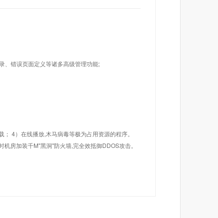
目录、错误页面定义等诸多高级管理功能;
载； 4）在线播放,木马病毒等极为占用资源的程序。
机房加装千M"黑洞"防火墙,完全效抵御DDOS攻击。