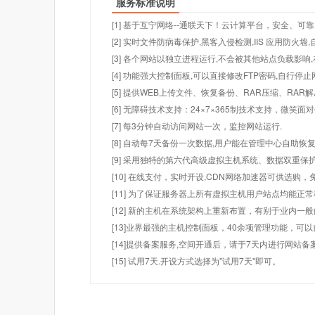
服务标准说明
[1] 基于互宁网络--通联天下！云计算平台，安全、可靠
[2] 实时文件防病毒保护,黑客入侵检测,IIS 应用防火
[3] 各个网站以独立进程运行,不会被其他站点负载影响,
[4] 功能强大控制面板,可以直接修改FTP密码,自行停
[5] 提供WEB上传文件、恢复备份、RAR压缩、R
[6] 无障碍技术支持：24×7×365制技术支持，微笑面
[7] 每3分钟自动访问网站一次，监控网站运行.
[8] 自动每7天备份一次数据,用户能在管理中心自助恢复
[9] 采用独特的第六代高级虚拟主机系统、数据双重保
[10] 在线支付，实时开设,CDN网络加速器可供选
[11] 为了保证服务器上所有虚拟主机用户站点均能正
[12] 新的主机在系统架构上重新布置，有别于业内一
[13]业界最强的主机控制面板，40余项管理功能，可
[14]提供备案服务,空间开通后，请于7天内进行网站备
[15] 试用7天.开设方式选择为"试用7天"即可。