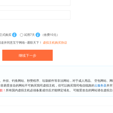
正式购买
试用7天
（收费10元）
阅读并同意互宁网络--通联天下！
虚拟主机购买协议
、外挂、钓鱼网站、秒赞程序、垃圾邮件等非法网站，对于成人用品、 空包网站、
险容易受攻击的网站不可购买我司虚拟主机，但可以购买我司电信线路的
云服务器
并开
款！
所有国内虚拟主机必须备案成功后才能绑定域名。 可能受攻击的网站请在虚拟主机