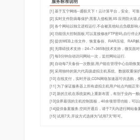
服务标准说明
[1] 基于互宁网络--通联天下！云计算平台，安全、可靠
[2] 实时文件防病毒保护,黑客入侵检测,IIS 应用防火
[3] 各个网站以独立进程运行,不会被其他站点负载影响,
[4] 功能强大控制面板,可以直接修改FTP密码,自行停
[5] 提供WEB上传文件、恢复备份、RAR压缩、R
[6] 无障碍技术支持：24×7×365制技术支持，微笑面
[7] 每3分钟自动访问网站一次，监控网站运行.
[8] 自动每7天备份一次数据,用户能在管理中心自助恢复
[9] 采用独特的第六代高级虚拟主机系统、数据双重保
[10] 在线支付，实时开设,CDN网络加速器可供选
[11] 为了保证服务器上所有虚拟主机用户站点均能正
[12] 新的主机在系统架构上重新布置，有别于业内一
[13]业界最强的主机控制面板，40余项管理功能，可
[14]提供备案服务,空间开通后，请于7天内进行网站备
[15] 试用7天.开设方式选择为"试用7天"即可。