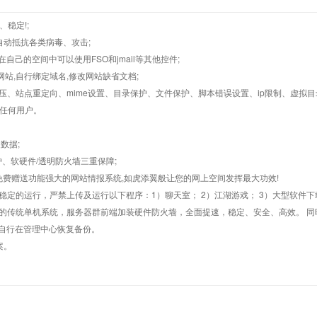
、稳定!;
墙,自动抵抗各类病毒、攻击;
在自己的空间中可以使用FSO和jmail等其他控件;
止网站,自行绑定域名,修改网站缺省文档;
AR解压、站点重定向、mime设置、目录保护、文件保护、脚本错误设置、ip限制、虚拟
对任何用户。
数据;
护、软硬件/透明防火墙三重保障;
购，免费赠送功能强大的网站情报系统,如虎添翼般让您的网上空间发挥最大功效!
常稳定的运行，严禁上传及运行以下程序：1）聊天室； 2）江湖游戏； 3）大型软件下
般的传统单机系统，服务器群前端加装硬件防火墙，全面提速，稳定、安全、高效。 同时
以自行在管理中心恢复备份。
案。