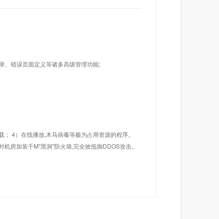
目录、错误页面定义等诸多高级管理功能;
载； 4）在线播放,木马病毒等极为占用资源的程序。
机房加装千M"黑洞"防火墙,完全效抵御DDOS攻击。