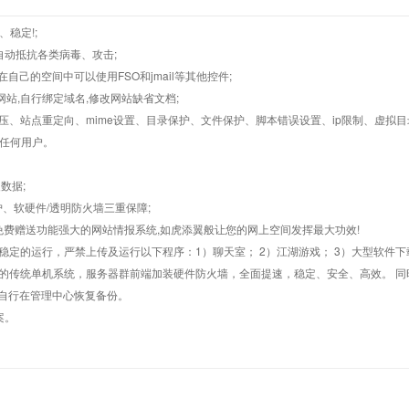
、稳定!;
墙,自动抵抗各类病毒、攻击;
在自己的空间中可以使用FSO和jmail等其他控件;
止网站,自行绑定域名,修改网站缺省文档;
AR解压、站点重定向、mime设置、目录保护、文件保护、脚本错误设置、ip限制、虚拟
对任何用户。
数据;
护、软硬件/透明防火墙三重保障;
购，免费赠送功能强大的网站情报系统,如虎添翼般让您的网上空间发挥最大功效!
常稳定的运行，严禁上传及运行以下程序：1）聊天室； 2）江湖游戏； 3）大型软件下
般的传统单机系统，服务器群前端加装硬件防火墙，全面提速，稳定、安全、高效。 同时
以自行在管理中心恢复备份。
案。