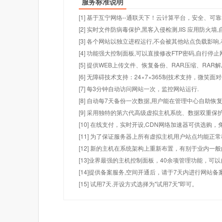
服务标准说明
[1] 基于互宁网络--通联天下！云计算平台，安全、可靠
[2] 实时文件防病毒保护,黑客入侵检测,IIS 应用防火
[3] 各个网站以独立进程运行,不会被其他站点负载影响,
[4] 功能强大控制面板,可以直接修改FTP密码,自行停
[5] 提供WEB上传文件、恢复备份、RAR压缩、R
[6] 无障碍技术支持：24×7×365制技术支持，微笑面
[7] 每3分钟自动访问网站一次，监控网站运行.
[8] 自动每7天备份一次数据,用户能在管理中心自助恢复
[9] 采用独特的第六代高级虚拟主机系统、数据双重保
[10] 在线支付，实时开设,CDN网络加速器可供选
[11] 为了保证服务器上所有虚拟主机用户站点均能正
[12] 新的主机在系统架构上重新布置，有别于业内一
[13]业界最强的主机控制面板，40余项管理功能，可
[14]提供备案服务,空间开通后，请于7天内进行网站备
[15] 试用7天.开设方式选择为"试用7天"即可。