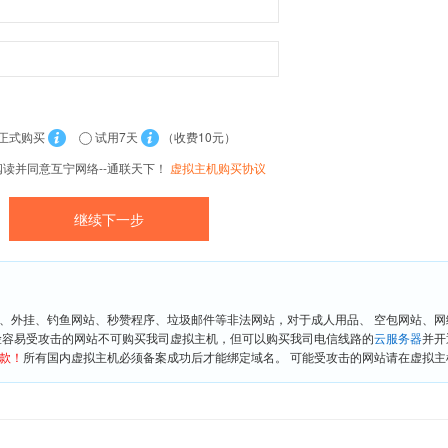
正式购买
试用7天
（收费10元）
阅读并同意互宁网络--通联天下！
虚拟主机购买协议
、外挂、钓鱼网站、秒赞程序、垃圾邮件等非法网站，对于成人用品、 空包网站、
险容易受攻击的网站不可购买我司虚拟主机，但可以购买我司电信线路的
云服务器
并开
款！
所有国内虚拟主机必须备案成功后才能绑定域名。 可能受攻击的网站请在虚拟主机