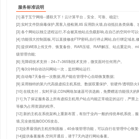
服务标准说明
[1] 基于互宁网络--通联天下！云计算平台，安全、可靠、稳定!;
[2] 实时文件防病毒保护,黑客入侵检测,IIS 应用防火墙,自动抵抗各类病毒、
[3] 各个网站以独立进程运行,不会被其他站点负载影响,在自己的空间中可以使用
[4] 功能强大控制面板,可以直接修改FTP密码,自行停止网站,自行绑定域名,
[5] 提供WEB上传文件、恢复备份、RAR压缩、RAR解压、站点重定向
级管理功能;
[6] 无障碍技术支持：24×7×365制技术支持，微笑面对任何用户。
[7] 每3分钟自动访问网站一次，监控网站运行.
[8] 自动每7天备份一次数据,用户能在管理中心自助恢复数据;
[9] 采用独特的第六代高级虚拟主机系统、数据双重保护、软硬件/透明防火
[10] 在线支付，实时开设,CDN网络加速器可供选购，免费赠送功能强大
[11] 为了保证服务器上所有虚拟主机用户站点均能正常稳定的运行，严禁上
等极为占用资源的程序。
[12] 新的主机在系统架构上重新布置，有别于业内一般的传统单机系统，
墙,完全效抵御DDOS攻击。
[13]业界最强的主机控制面板，40余项管理功能，可以自行在管理中心恢
[14]提供备案服务,空间开通后，请于7天内进行网站备案。