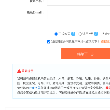
联系手机：
联系E-mail：
正式购买
试用7天
（收费1
我已阅读并同意互宁网络--通联天下！
虚拟主
重要提示
我司所有虚拟主机均禁止色情、木马、病毒、诈骗、私服、外挂、钓鱼
院、民营医院、弓驽刀剑、赌博用具、游戏币交易、减肥丰胸类、警用
信线路的
云服务器
并开通360网站卫士或百度云加速进行安全防护。
我
必须备案成功后才能绑定域名。 可能受攻击的网站请在虚拟主机控制面板