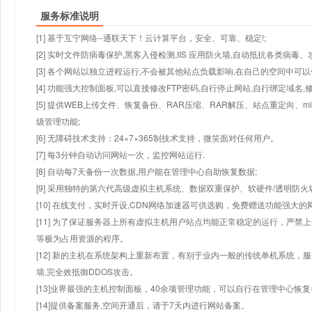
服务标准说明
[1] 基于互宁网络--通联天下！云计算平台，安全、可靠、稳定!;
[2] 实时文件防病毒保护,黑客入侵检测,IIS 应用防火墙,自动抵抗各类病毒、
[3] 各个网站以独立进程运行,不会被其他站点负载影响,在自己的空间中可以使用
[4] 功能强大控制面板,可以直接修改FTP密码,自行停止网站,自行绑定域名,
[5] 提供WEB上传文件、恢复备份、RAR压缩、RAR解压、站点重定向
级管理功能;
[6] 无障碍技术支持：24×7×365制技术支持，微笑面对任何用户。
[7] 每3分钟自动访问网站一次，监控网站运行.
[8] 自动每7天备份一次数据,用户能在管理中心自助恢复数据;
[9] 采用独特的第六代高级虚拟主机系统、数据双重保护、软硬件/透明防火
[10] 在线支付，实时开设,CDN网络加速器可供选购，免费赠送功能强大
[11] 为了保证服务器上所有虚拟主机用户站点均能正常稳定的运行，严禁上
等极为占用资源的程序。
[12] 新的主机在系统架构上重新布置，有别于业内一般的传统单机系统，
墙,完全效抵御DDOS攻击。
[13]业界最强的主机控制面板，40余项管理功能，可以自行在管理中心恢
[14]提供备案服务,空间开通后，请于7天内进行网站备案。