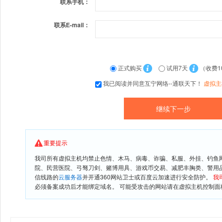
联系手机：
联系E-mail：
正式购买
试用7天
（收费1
我已阅读并同意互宁网络--通联天下！
虚拟主
重要提示
我司所有虚拟主机均禁止色情、木马、病毒、诈骗、私服、外挂、钓鱼
院、民营医院、弓驽刀剑、赌博用具、游戏币交易、减肥丰胸类、警用
信线路的
云服务器
并开通360网站卫士或百度云加速进行安全防护。
我
必须备案成功后才能绑定域名。 可能受攻击的网站请在虚拟主机控制面板