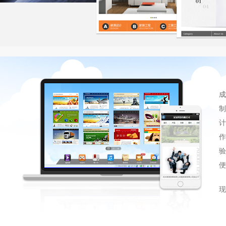
成
制
计
作
验
便
现